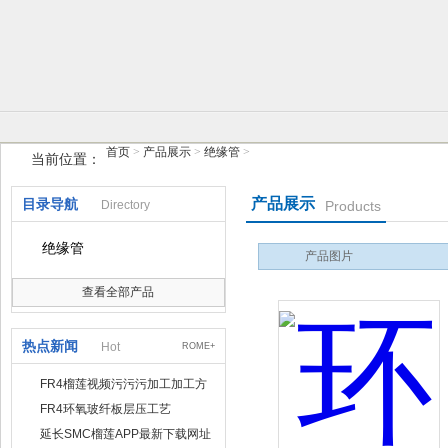
扬州榴莲视频软件下载安装地址电气有限公司
首页
>
产品展示
>
绝缘管
>
当前位置：
产品展示
目录导航
Directory
Products
绝缘管
产品图片
查看全部产品
热点新闻
Hot
ROME+
FR4榴莲视频污污污加工加工方
式有哪几种
FR4环氧玻纤板层压工艺
延长SMC榴莲APP最新下载网址