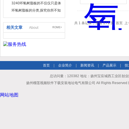
进入WWW使用寿命,这3招准行
3240环氧树脂板的不仅仅只是体
现在外观上
环氧树脂板的分类,探究你所不知
道的
共 1 条记录，当前 1 / 1 页 
相关文章
About
ROME+
首页
|
企业简介
|
新闻资讯
|
产品展示
|
技
总访问量：120382 地址：扬州宝应城西工业区创业园 
扬州榴莲视频软件下载安装地址电气有限公司 All Rights Reserve
网站地图